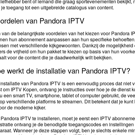
mliefhebber bent of iemand die graag sportevenementen bekijk
 je toegang tot een uitgebreide catalogus van content.
ordelen van Pandora IPTV
 van de belangrijkste voordelen van het kiezen voor Pandora IPTV 
nen hun abonnement aanpassen aan hun specifieke behoeften, 
sen met verschillende kijkgewoonten. Dankzij de mogelijkheid 
kers de vrijheid om hun pakket te kiezen op basis van hun voorkeu
aalt voor de content die je daadwerkelijk wilt bekijken.
e werkt de installatie van Pandora IPTV?
installatie van Pandora IPTV is een eenvoudig proces dat niet v
st om IPTV Kopen, ontvang je instructies over hoe je de dienst k
nu een smart TV, smartphone, tablet of computer gebruikt, de ve
op verschillende platforms te streamen. Dit betekent dat je kunt
voor de moderne kijker.
Pandora IPTV te installeren, moet je eerst een IPTV abonnemen
istratie ontvang je de benodigde toegangscodes en instellingen
araat. Wanneer je deze stappen volgt, ben je slechts enkele m