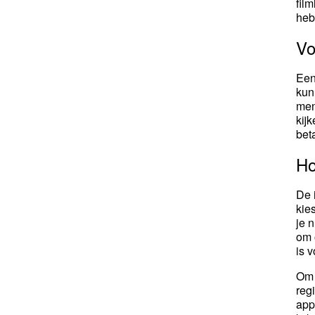
fil
heb
Vo
Een
kun
men
kij
bet
Ho
De 
kie
je 
om 
is 
Om 
reg
app