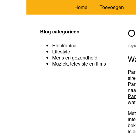
Home
Toevoegen
O
Blog categorieën
Electronica
Gepla
Lifestyle
Wa
Mens en gezondheid
Muziek, televisie en films
Pan
str
Pan
naa
Pan
wat
Met
int
bek
is 