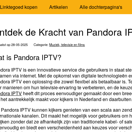
Linktegoed kopen
Artikelen
Alle dochterpagina's
ntdek de Kracht van Pandora I
atst op 28-05-2025
Categorie:
Muziek, televisie en films
t is Pandora IPTV?
dora IPTV is een innovatieve service die gebruikers in staat ste
eamen via internet. Met de opkomst van digitale technologieën en 
dora IPTV een oplossing die zowel flexibel als betaalbaar is.
r manieren om hun televisie-ervaring te verbeteren, en de keu
dora IPTV
heeft dit proces eenvoudiger gemaakt door een bree
 het aantrekkelijk maakt voor kijkers in Nederland en daarbuiten
 Pandora IPTV kunnen kijkers genieten van een scala aan zen
ernationale kanalen. Dit maakt het mogelijk voor gebruikers om h
ijken zonder dat ze afhankelijk zijn van traditionele kabel- of 
eenvoudig en biedt een verscheidenheid aan keuzes voor verschil