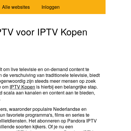
Alle websites
Inloggen
PTV voor IPTV Kopen
lt om live televisie en on-demand content te
de verschuiving van traditionele televisie, biedt
 Tegenwoordig zijn steeds meer mensen op zoek
ze om
IPTV Kopen
is hierbij een belangrijke stap.
d scala aan kanalen en content aan te bieden,
.
ders, waaronder populaire Nederlandse en
un favoriete programma's, films en series te
satellietdiensten. Het abonneren op Pandora IPTV
lende soorten kijkers. Of je nu een