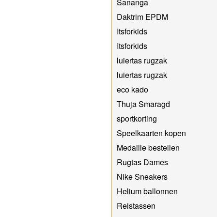
Sananga
Daktrim EPDM
Itsforkids
Itsforkids
luiertas rugzak
luiertas rugzak
eco kado
Thuja Smaragd
sportkorting
Speelkaarten kopen
Medaille bestellen
Rugtas Dames
Nike Sneakers
Helium ballonnen
Reistassen