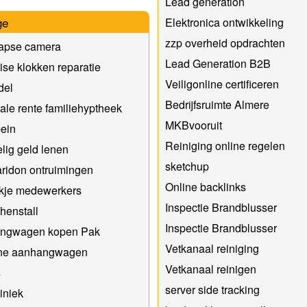
Lead generation
ge
Elektronica ontwikkeling
zzp overheid opdrachten
lapse camera
Lead Generation B2B
se klokken reparatie
Veiligonline certificeren
del
Bedrijfsruimte Almere
le rente familiehyptheek
MKBvooruit
ein
Reiniging online regelen
lig geld lenen
sketchup
ridon ontruimingen
Online backlinks
kje medewerkers
Inspectie Brandblusser
henstall
Inspectie Brandblusser
ngwagen kopen Pak
Vetkanaal reiniging
ine aanhangwagen
Vetkanaal reinigen
s
server side tracking
liniek