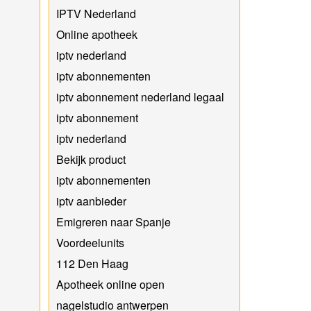
IPTV Nederland
Online apotheek
iptv nederland
iptv abonnementen
iptv abonnement nederland legaal​
iptv abonnement
iptv nederland
Bekijk product
iptv abonnementen
iptv aanbieder
Emigreren naar Spanje
Voordeelunits
112 Den Haag
Apotheek online open
nagelstudio antwerpen