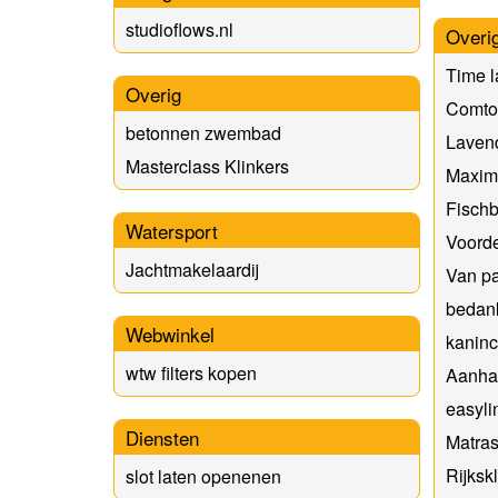
studioflows.nl
Overi
Time 
Overig
Comtoi
betonnen zwembad
Laven
Masterclass Klinkers
Maxima
Fischb
Watersport
Voorde
Jachtmakelaardij
Van pa
bedan
Webwinkel
kaninc
wtw filters kopen
Aanha
easyl
Diensten
Matra
Rijksk
slot laten openenen