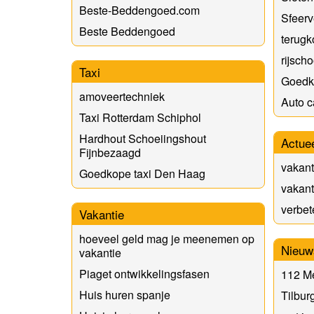
Beste-Beddengoed.com
Sfeerv
Beste Beddengoed
terugk
rijsch
Taxi
Goedk
amoveertechniek
Auto c
Taxi Rotterdam Schiphol
Hardhout Schoeiingshout
Actue
Fijnbezaagd
vakan
Goedkope taxi Den Haag
vakan
verbet
Vakantie
hoeveel geld mag je meenemen op
Nieuw
vakantie
Piaget ontwikkelingsfasen
112 M
Huis huren spanje
Tilbur