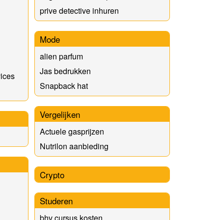
prive detective inhuren
Mode
alien parfum
Jas bedrukken
vices
Snapback hat
Vergelijken
Actuele gasprijzen
Nutrilon aanbieding
Crypto
Studeren
bhv cursus kosten